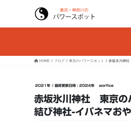
コ
ナ
ン
ビ
テ
ゲ
ン
ー
ツ
シ
へ
ョ
ス
ン
キ
に
ッ
移
HOME
ブログ
東京のパワースポット
赤坂氷川神社
プ
動
2021年
/ 最終更新日時 :
2024年
worfice
赤坂氷川神社 東京の
結び神社-イパネマお