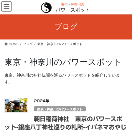
コ
ナ
ン
ビ
テ
ゲ
ン
ー
ブログ
ツ
シ
へ
ョ
ス
ン
HOME
ブログ
東京・神奈川のパワースポット
キ
に
ッ
移
プ
動
東京・神奈川のパワースポット
東京、神奈川の神社仏閣を巡るパワースポットを紹介していま
す。
2024年
東京・神奈川のパワースポット
朝日稲荷神社 東京のパワースポ
ット-銀座八丁神社巡りの札所-イパネマおやじ