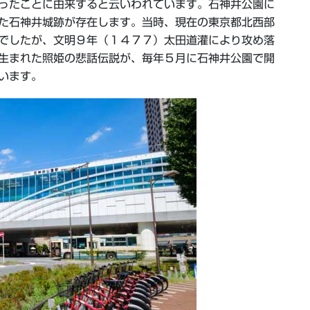
ったことに由来すると云いわれています。石神井公園に
た石神井城跡が存在します。当時、現在の東京都北西部
でしたが、文明９年（１４７７）太田道灌により攻め落
生まれた照姫の悲話伝説が、毎年５月に石神井公園で開
います。