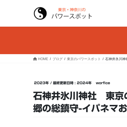
コ
ナ
ン
ビ
テ
ゲ
ン
ー
ツ
シ
へ
ョ
ス
ン
キ
に
ッ
移
HOME
ブログ
東京のパワースポット
石神井氷川神
プ
動
2023年
/ 最終更新日時 :
2024年
worfice
石神井氷川神社 東京
郷の総鎮守-イパネマ